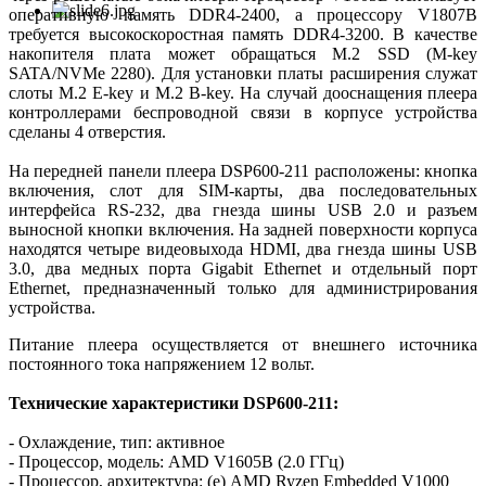
оперативную память DDR4-2400, а процессору V1807B
требуется высокоскоростная память DDR4-3200. В качестве
накопителя плата может обращаться M.2 SSD (M-key
SATA/NVMe 2280). Для установки платы расширения служат
слоты M.2 E-key и M.2 B-key. На случай дооснащения плеера
контроллерами беспроводной связи в корпусе устройства
сделаны 4 отверстия.
На передней панели плеера DSP600-211 расположены: кнопка
включения, слот для SIM-карты, два последовательных
интерфейса RS-232, два гнезда шины USB 2.0 и разъем
выносной кнопки включения. На задней поверхности корпуса
находятся четыре видеовыхода HDMI, два гнезда шины USB
3.0, два медных порта Gigabit Ethernet и отдельный порт
Ethernet, предназначенный только для администрирования
устройства.
Питание плеера осуществляется от внешнего источника
постоянного тока напряжением 12 вольт.
Технические характеристики DSP600-211:
- Охлаждение, тип: активное
- Процессор, модель: AMD V1605B (2.0 ГГц)
- Процессор, архитектура: (e) AMD Ryzen Embedded V1000