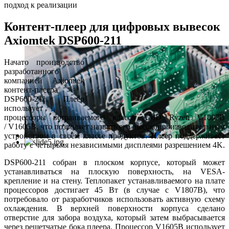
подход к реализации
Контент-плеер для цифровых вывесок
Axiomtek DSP600-211
Начато производство
разработанного
компанией Axiomtek
контент-плеера
DSP600-211. Плеер
использует
процессоры встраиваемого класса AMD Ryzen V1807B
/ V1605B, что позволяет назвать его высокопроизводительным
устройством в своём классе продуктов. Плеер поддерживает
работу с четырьмя независимыми дисплеями разрешением 4K.
DSP600-211 собран в плоском корпусе, который может
устанавливаться на плоскую поверхность, на VESA-
крепление и на стену. Теплопакет устанавливаемого на плате
процессоров достигает 45 Вт (в случае с V1807B), что
потребовало от разработчиков использовать активную схему
охлаждения. В верхней поверхности корпуса сделано
отверстие для забора воздуха, который затем выбрасывается
через решетчатые бока плеера. Процессор V1605B использует