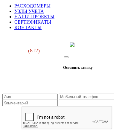
РАСХОДОМЕРЫ
УЗЛЫ УЧЕТА
НАШИ ПРОЕКТЫ
СЕРТИФИКАТЫ
КОНТАКТЫ
г. Санкт-Петербург, ул. Курчатова, д. 14, лит. А, пом.114
+7
(812)
642-00-19
info@petrospec.ru
© 2026 ООО "ПетроСпецПроект"
Оставить заявку
опирование или цитирование с согласия правообладателя.